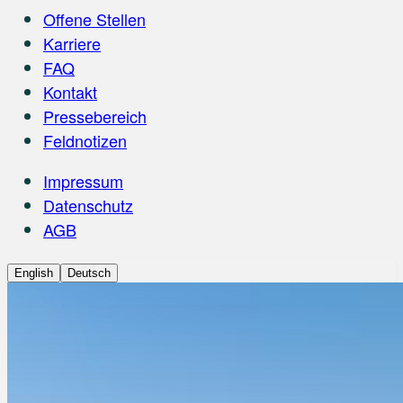
Offene Stellen
Karriere
FAQ
Kontakt
Pressebereich
Feldnotizen
Impressum
Datenschutz
AGB
English
Deutsch